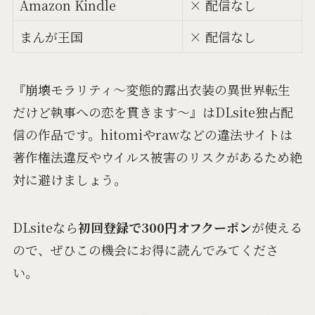
Amazon Kindle
× 配信なし
まんが王国
× 配信なし
『崩壊モラリティ～変態的露出衣装の異世界転生
だけど執事への恋を貫きます～』はDLsite独占配
信の作品です。hitomiやrawなどの違法サイトは
著作権法違反やウイルス被害のリスクがあるため絶
対に避けましょう。
DLsiteなら
初回登録で300円オフクーポン
が使える
ので、ぜひこの機会にお得に読んでみてくださ
い。