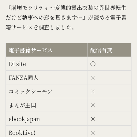
『崩壊モラリティ～変態的露出衣装の異世界転生
だけど執事への恋を貫きます～』が読める電子書
籍サービスを調査しました。
電子書籍サービス
配信有無
DLsite
○
FANZA同人
×
コミックシーモア
×
まんが王国
×
ebookjapan
×
BookLive!
×